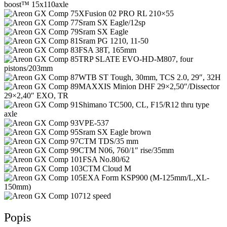
boost™ 15x110axle
XFusion 02 PRO RL 210×55
Sram SX Eagle/12sp
Sram SX Eagle
Sram PG 1210, 11-50
FSA 38T, 165mm
TRP SLATE EVO-HD-M807, four
pistons/203mm
WTB ST Tough, 30mm, TCS 2.0, 29″, 32H
MAXXIS Minion DHF 29×2,50″/Dissector
29×2,40″ EXO, TR
Shimano TC500, CL, F15/R12 thru type
axle
VPE-537
Sram SX Eagle brown
CTM TDS/35 mm
CTM N06, 760/1″ rise/35mm
FSA No.80/62
CTM Cloud M
EXA Form KSP900 (M-125mm/L,XL-
150mm)
12 speed
Popis