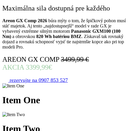
Maximálna sila dostupná pre každého
Areon GX Comp 2026
búra mýty o tom, že špičkový pohon musí
stáť majetok. Aj tento „najdostupnejší“ model v rade GX je
vybavený extrémne silným motorom
Panasonic GXM100 (100
Nm)
a obrovskou
820 Wh batériou BMZ
. Získavaš tak rovnaký
dojazd a rovnakú schopnosť vyjsť tie najstrmšie kopce ako pri top
modeli Pro.
AREON GX COMP
3499,99 €
AKCIA 3399,99€
rezervujte na 0907 853 527
Item
One
Item
Two