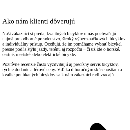
Ako nám klienti dôverujú
Naši zákazníci si predaj kvalitných bicyklov u nás pochvaľujú
najmä pre odborné poradenstvo, široký výber značkových bicyklov
a individuálny prístup. Oceňujú, že im pomáhame vybrať bicykel
presne podľa štýlu jazdy, terénu aj rozpočtu – či už ide o horské,
cestné, mestské alebo elektrické bicykle.
Pozitívne recenzie často vyzdvihujú aj precízny servis bicyklov,
rýchle dodanie a férové ceny. Vďaka dlhoročným skúsenostiam a
kvalite ponúkaných bicyklov sa k nám zákazníci radi vracajú.