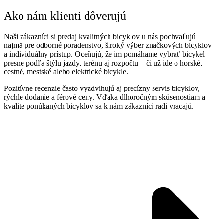
Ako nám klienti dôverujú
Naši zákazníci si predaj kvalitných bicyklov u nás pochvaľujú
najmä pre odborné poradenstvo, široký výber značkových bicyklov
a individuálny prístup. Oceňujú, že im pomáhame vybrať bicykel
presne podľa štýlu jazdy, terénu aj rozpočtu – či už ide o horské,
cestné, mestské alebo elektrické bicykle.
Pozitívne recenzie často vyzdvihujú aj precízny servis bicyklov,
rýchle dodanie a férové ceny. Vďaka dlhoročným skúsenostiam a
kvalite ponúkaných bicyklov sa k nám zákazníci radi vracajú.