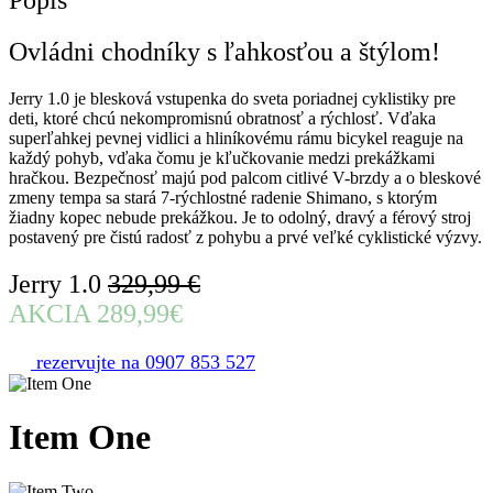
Popis
Ovládni chodníky s ľahkosťou a štýlom!
Jerry 1.0 je blesková vstupenka do sveta poriadnej cyklistiky pre
deti, ktoré chcú nekompromisnú obratnosť a rýchlosť. Vďaka
superľahkej pevnej vidlici a hliníkovému rámu bicykel reaguje na
každý pohyb, vďaka čomu je kľučkovanie medzi prekážkami
hračkou. Bezpečnosť majú pod palcom citlivé V-brzdy a o bleskové
zmeny tempa sa stará 7-rýchlostné radenie Shimano, s ktorým
žiadny kopec nebude prekážkou. Je to odolný, dravý a férový stroj
postavený pre čistú radosť z pohybu a prvé veľké cyklistické výzvy.
Jerry 1.0
329,99 €
AKCIA 289,99€
rezervujte na 0907 853 527
Item
One