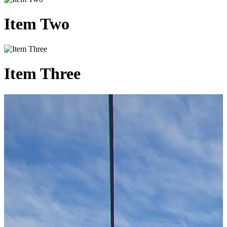
Item
Two
Item
Three