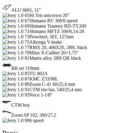
ALU 6061, 11″
Hi Ten unicrown 20″
Shimano RV 300/6 speed
Shimano Tourney RD-TY200
Shimano MFTZ 500/6,14-28
Prowheel, 36T, 127mm
Alhonga V-brake
RMX 20, 406X20, 28H, black
Mitas X-Caliber 20×1,75″
Matrix alloy 28H QR black
BB set 119mm
TU 802A
KMC Z33/98L
Zoom C-41 60/25,4 mm
CTM rise bar, 540/25,4 mm
Neco 1-1/8″
CTM boy
Zoom SP 102, 300/27,2
6 speed