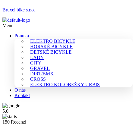
Bruxel bike s.r.o.
Menu
Ponuka
ELEKTRO BICYKLE
HORSKÉ BICYKLE
DETSKÉ BICYKLE
LADY
CITY
GRAVEL
DIRT/BMX
CROSS
ELEKTRO KOLOBEŽKY URBIS
O nás
Kontakt
5.0
150 Recenzí