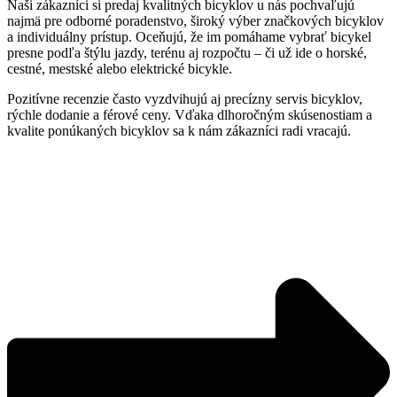
Naši zákazníci si predaj kvalitných bicyklov u nás pochvaľujú
najmä pre odborné poradenstvo, široký výber značkových bicyklov
a individuálny prístup. Oceňujú, že im pomáhame vybrať bicykel
presne podľa štýlu jazdy, terénu aj rozpočtu – či už ide o horské,
cestné, mestské alebo elektrické bicykle.
Pozitívne recenzie často vyzdvihujú aj precízny servis bicyklov,
rýchle dodanie a férové ceny. Vďaka dlhoročným skúsenostiam a
kvalite ponúkaných bicyklov sa k nám zákazníci radi vracajú.