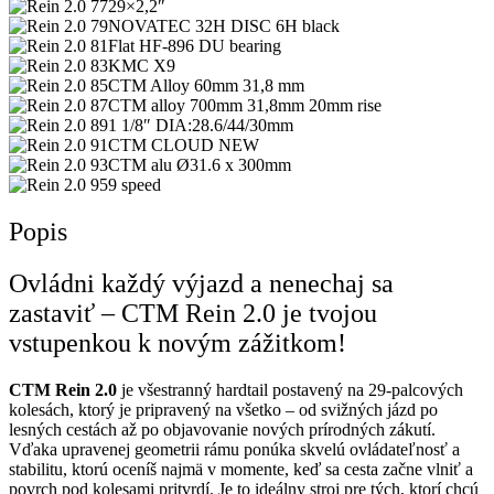
29×2,2″
NOVATEC 32H DISC 6H black
Flat HF-896 DU bearing
KMC X9
CTM Alloy 60mm 31,8 mm
CTM alloy 700mm 31,8mm 20mm rise
1 1/8″ DIA:28.6/44/30mm
CTM CLOUD NEW
CTM alu Ø31.6 x 300mm
9 speed
Popis
Ovládni každý výjazd a nenechaj sa
zastaviť – CTM Rein 2.0 je tvojou
vstupenkou k novým zážitkom!
CTM Rein 2.0
je všestranný hardtail postavený na 29-palcových
kolesách, ktorý je pripravený na všetko – od svižných jázd po
lesných cestách až po objavovanie nových prírodných zákutí.
Vďaka upravenej geometrii rámu ponúka skvelú ovládateľnosť a
stabilitu, ktorú oceníš najmä v momente, keď sa cesta začne vlniť a
povrch pod kolesami pritvrdí. Je to ideálny stroj pre tých, ktorí chcú