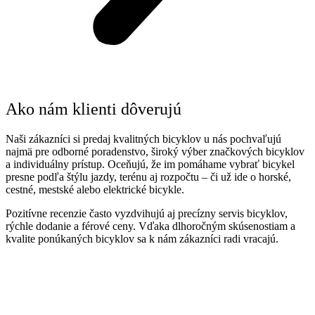
Ako nám klienti dôverujú
Naši zákazníci si predaj kvalitných bicyklov u nás pochvaľujú
najmä pre odborné poradenstvo, široký výber značkových bicyklov
a individuálny prístup. Oceňujú, že im pomáhame vybrať bicykel
presne podľa štýlu jazdy, terénu aj rozpočtu – či už ide o horské,
cestné, mestské alebo elektrické bicykle.
Pozitívne recenzie často vyzdvihujú aj precízny servis bicyklov,
rýchle dodanie a férové ceny. Vďaka dlhoročným skúsenostiam a
kvalite ponúkaných bicyklov sa k nám zákazníci radi vracajú.