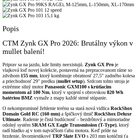
KS RAGEi, M-125mm, L-150mm, XL-170mm
12 speed
15,1 kg
Popis
CTM Zynk GX Pro 2026: Brutálny výkon v
mullet balení!
Priprav sa na jazdu, kde limity neexistujú.
Zynk GX Pro
je
vlajková loď novej kolekcie, postavená na prepracovanom ráme so
zdvihom
155 mm
, ktorý kombinuje obratnosť 27,5″ zadného kolesa
a priechodnosť 29″ predku (
mullet setup
). Srdcom tohto stroja je
extrémne silný motor
Panasonic GXM100 s krútiacim
momentom až 100 Nm
, ktorý v spojení s obrovskou
820 Wh
batériou BMZ
vymaže z mapy každé strmé stúpanie.
O nekompromisné žehlenie terénu sa stará nová vidlica
RockShox
Domain Gold RC (160 mm)
a špičkový tlmič
RockShox Deluxe
Ultimate
. Radenie je čistá budúcnosť – bezdrôtový a mimoriadne
odolný systém
SRAM GX Eagle Transmission (T-Type)
, ktorý
radí hladko aj v tom najväčšom ťahu motora. Keď príde na
brzdenie, štvorpiestikové
TRP Slate EVO
s 203 mm kotúčmi ťa