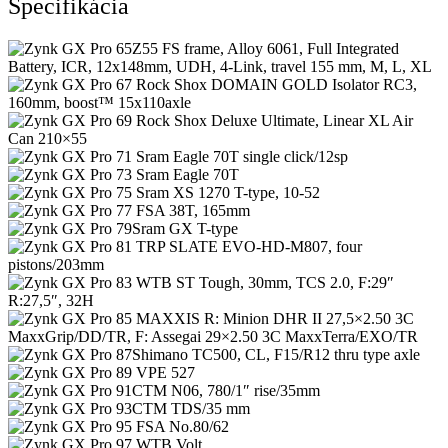
Špecifikácia
Z55 FS frame, Alloy 6061, Full Integrated
Battery, ICR, 12x148mm, UDH, 4-Link, travel 155 mm, M, L, XL
Rock Shox DOMAIN GOLD Isolator RC3,
160mm, boost™ 15x110axle
Rock Shox Deluxe Ultimate, Linear XL Air
Can 210×55
Sram Eagle 70T single click/12sp
Sram Eagle 70T
Sram XS 1270 T-type, 10-52
FSA 38T, 165mm
Sram GX T-type
TRP SLATE EVO-HD-M807, four
pistons/203mm
WTB ST Tough, 30mm, TCS 2.0, F:29″
R:27,5″, 32H
MAXXIS R: Minion DHR II 27,5×2.50 3C
MaxxGrip/DD/TR, F: Assegai 29×2.50 3C MaxxTerra/EXO/TR
Shimano TC500, CL, F15/R12 thru type axle
VPE 527
CTM N06, 780/1″ rise/35mm
CTM TDS/35 mm
FSA No.80/62
WTB Volt